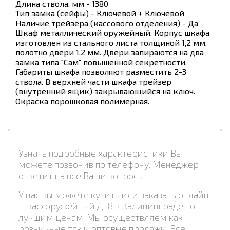
Длина ствола, мм - 1380
Тип замка (сейфы) - Ключевой + Ключевой
Наличие трейзера (кассового отделения) - Да
Шкаф металлический оружейный. Корпус шкафа
изготовлен из стального листа толщиной 1,2 мм,
полотно двери 1,2 мм. Двери запираются на два
замка типа "Сам" повышенной секретности.
Габариты шкафа позволяют разместить 2-3
ствола. В верхней части шкафа трейзер
(внутренний ящик) закрывающийся на ключ.
Окраска порошковая полимерная.
Узнать подробные характеристики Вы
можете позвонив по телефону. Менеджер
ответит на все Ваши вопросы.
У нас вы можете купить или заказать онлайн
Шкаф оружейный Д-8 в Калининграде по
лучшим ценам. Мы осуществляем как
розничные так и оптовые продажи. Все