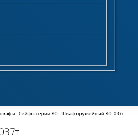
шкафы
Сейфы серии КО
Шкаф оружейный КО-037т
037т