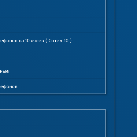
онов на 10 ячеек ( Сотел-10 )
ьные
лефонов