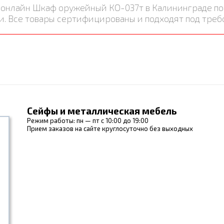
ть онлайн Шкаф оружейный КО-037т в Калининграде 
и. Все товары сертифицированы и подходят под треб
Сейфы и металлическая мебель
Режим работы: пн — пт с 10:00 до 19:00
Прием заказов на сайте круглосуточно без выходных