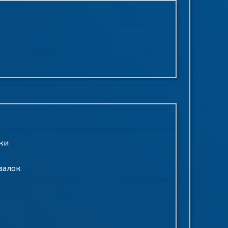
ки
валок