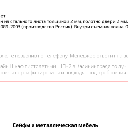
Нет
 из стального листа толщиной 2 мм, полотно двери 2 мм
5089-2003 (производство Россия). Внутри съемная полка.
жете позвонив по телефону. Менеджер ответит на в
онлайн Шкаф пистолетный ШП-2 в Калининграде по лу
товары сертифицированы и подходят под требования 
Сейфы и металлическая мебель