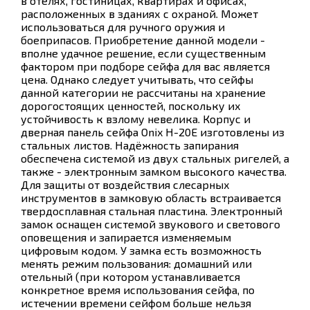
в отелях, гостиницах, квартирах и офисах,
расположенных в зданиях с охраной. Может
использоваться для ручного оружия и
боеприпасов. Приобретение данной модели -
вполне удачное решение, если существенным
фактором при подборе сейфа для вас является
цена. Однако следует учитывать, что сейфы
данной категории не рассчитаны на хранение
дорогостоящих ценностей, поскольку их
устойчивость к взлому невелика. Корпус и
дверная панель сейфа Onix H-20E изготовлены из
стальных листов. Надёжность запирания
обеспечена системой из двух стальных ригелей, а
также - электронным замком высокого качества.
Для защиты от воздействия слесарных
инструментов в замковую область встраивается
твердосплавная стальная пластина. Электронный
замок оснащен системой звукового и светового
оповещения и запирается изменяемым
цифровым кодом. У замка есть возможность
менять режим пользования: домашний или
отельный (при котором устанавливается
конкретное время использования сейфа, по
истечении времени сейфом больше нельзя