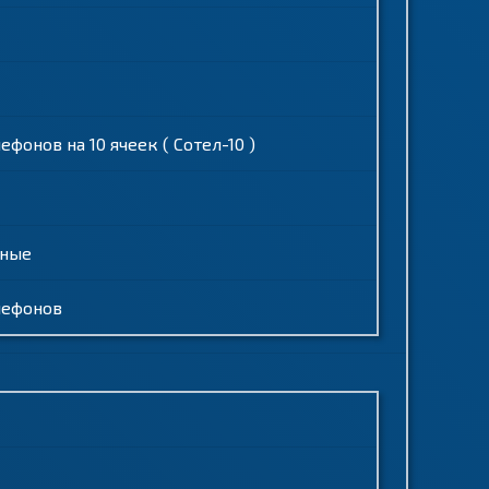
онов на 10 ячеек ( Сотел-10 )
ьные
лефонов