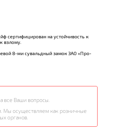
йф сертифицирован на устойчивость к
 к взлому.
евой 8-ми сувальдный замок ЗАО «Про-
а все Ваши вопросы.
м. Мы осуществляем как розничные
ых органов.