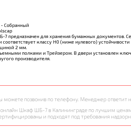
 - Собранный
olscap
-7 предназначен для хранения бумажных документов. Се
.2. и соответствует классу Н0 (ниже нулевого) устойчивости
щиной 2 мм.
ъемными полками и Трейзером. В двери установлен ключ
ругого производителя.
ы можете позвонив по телефону. Менеджер ответит н
ть онлайн Шкаф ШБ-7 в Калининграде по лучшим цена
сертифицированы и подходят под требования надзорн