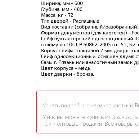
Ширина, мм - 600
Глубина, мм - 400
Масса, кг - 72
Тип дверей - Распашные
Вид поставки (собранный/разобранный)
Формат документов (для картотек) - Fo
Сейф бухгалтерский односекционный ШБ
взлому по ГОСТ Р 50862-2005 п.п. 5.1., 5
Корпус сейфа толщиной 2 мм, дверь тол
Сейф односекционный, оснащен двумя с
Сам» г. Рязань или аналогичный замок д
Цвет корпуса - медь.
Цвет дверки - бронза.
Узнать подробные характеристики В
У нас вы можете купить или заказа
так и оптовые продажи. Все товары 