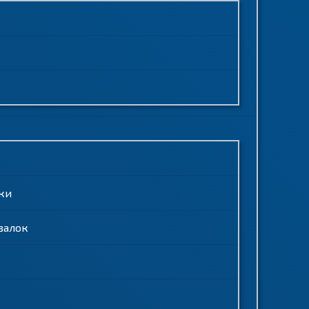
ки
валок