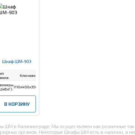
Шкаф ШМ-90Э
ип
Ключевой
амка:
азмеры
1110x400x350
ШхВхГ):
В КОРЗИНУ
афы ШМ в Калининграде. Мы осуществляем как розничные та
зорных органов. Некоторые Шкафы ШМ есть в наличии, а не