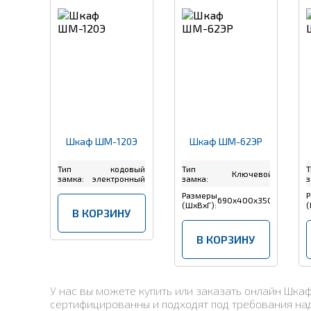
Шкаф ШМ-120Э
Шкаф ШМ-62ЭР
Тип
кодовый
Тип
Т
Ключевой
замка:
электронный
замка:
з
Размеры
Р
690x400x350
(ШхВхГ):
(
В КОРЗИНУ
В КОРЗИНУ
У нас вы можете купить или заказать онлайн Шк
сертифицированны и подходят под требования над