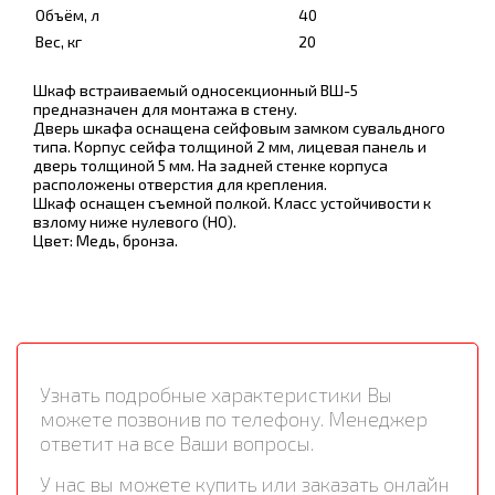
Объём, л
40
Вес, кг
20
Шкаф встраиваемый односекционный ВШ-5
предназначен для монтажа в стену.
Дверь шкафа оснащена сейфовым замком сувальдного
типа. Корпус сейфа толщиной 2 мм, лицевая панель и
дверь толщиной 5 мм. На задней стенке корпуса
расположены отверстия для крепления.
Шкаф оснащен съемной полкой. Класс устойчивости к
взлому ниже нулевого (НО).
Цвет: Медь, бронза.
Узнать подробные характеристики Вы
можете позвонив по телефону. Менеджер
ответит на все Ваши вопросы.
У нас вы можете купить или заказать онлайн