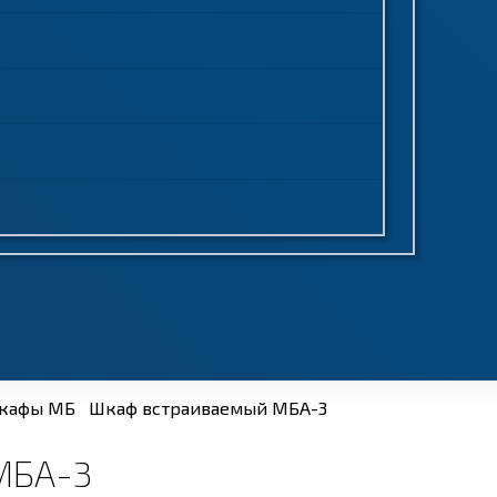
кафы МБ
Шкаф встраиваемый МБА-3
МБА-3