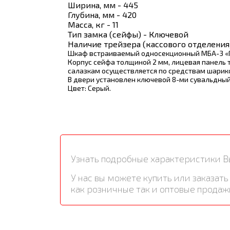
Ширина, мм - 445
Глубина, мм - 420
Масса, кг - 11
Тип замка (сейфы) - Ключевой
Наличие трейзера (кассового отделения)
Шкаф встраиваемый односекционный МБА-3 «Га
Корпус сейфа толщиной 2 мм, лицевая панель 
салазкам осуществляется по средствам шари
В двери установлен ключевой 8-ми сувальдный 
Цвет: Серый.
Узнать подробные характеристики В
У нас вы можете купить или заказа
как розничные так и оптовые продаж