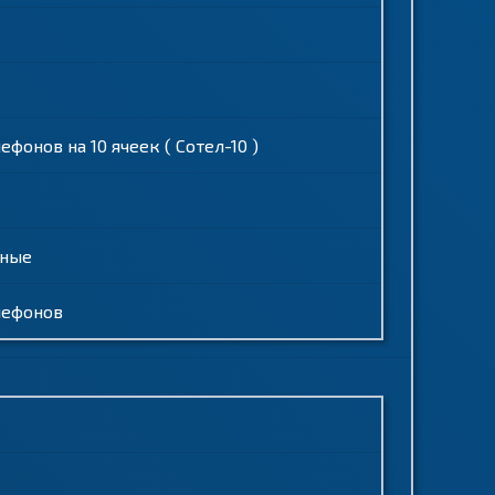
онов на 10 ячеек ( Сотел-10 )
ьные
лефонов