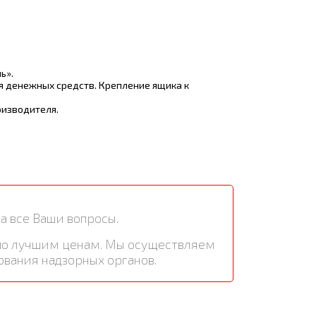
ь».
я денежных средств. Крепление ящика к
оизводителя.
а все Ваши вопросы.
 по лучшим ценам. Мы осуществляем
ования надзорных органов.