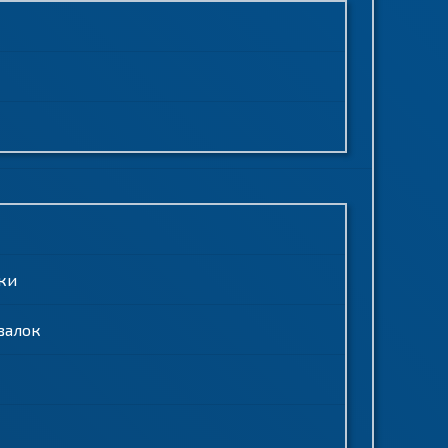
ки
валок