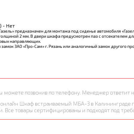
 - Нет
зель» предназначен для монтажа под сиденье автомобиля «Газел
толщиной 2 мм. В двери шкафа предусмотрен паз с отсекателем дл
ковых направляющих.
замок ЗАО «Про-Сам» г. Рязань или аналогичный замок другого пр
ы можете позвонив по телефону. Менеджер ответит н
ть онлайн Шкаф встраиваемый МБА-3 в Калининграде
и. Все товары сертифицированы и подходят под треб